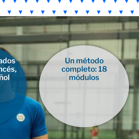
lados
Un método
ncés,
completo: 18
ñol
módulos