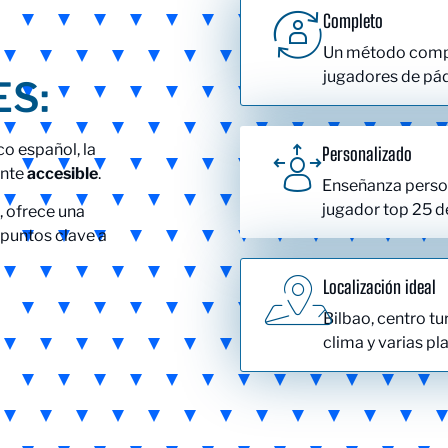
Completo
Un método compl
jugadores de pád
S:
co español, la
Personalizado
ente
accesible
.
Enseñanza person
jugador top 25 d
, ofrece una
 puntos clave a
Localización ideal
Bilbao, centro tu
clima y varias pl