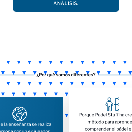
ANÁLISIS.
¿Por qué somos diferentes?
Porque Padel Stuff ha cr
método para aprende
e la enseñanza se realiza
comprender el pádel e
ersona por un ex jugador