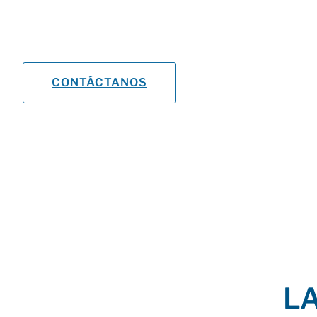
Un método
completo e innovador
para aprender y 
Enseñanza en español, francés e inglés.
CONTÁCTANOS
L