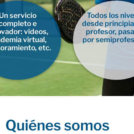
Un servicio
Todos los nive
completo e
desde principia
ovador: vídeos,
profesor, pas
demia virtual,
por semiprofes
oramiento, etc.
Quiénes somos