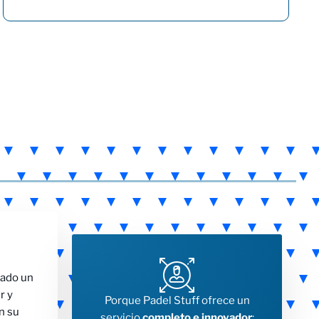
eado un
r y
Porque Padel Stuff ofrece un
n su
servicio
completo e innovador
: