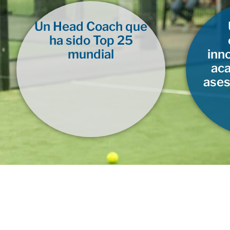
Un Head Coach que
ha sido Top 25
mundial
inn
aca
ases