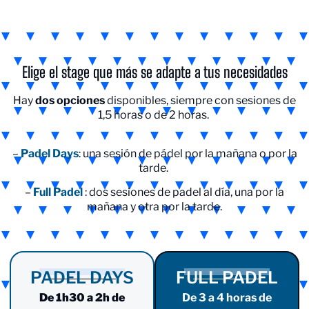
Elige el stage que más se adapte a tus necesidades
Hay
dos opciones
disponibles, siempre con sesiones de
1,5 horas o de 2 horas.
–
Padel Days
: una sesión de pádel por la mañana o por la
tarde.
–
Full Padel
: dos sesiones de padel al día, una por la
mañana y otra por la tarde.
PADEL DAYS
FULL PADEL
De 1h30 a 2h de
De 3 a 4 horas de