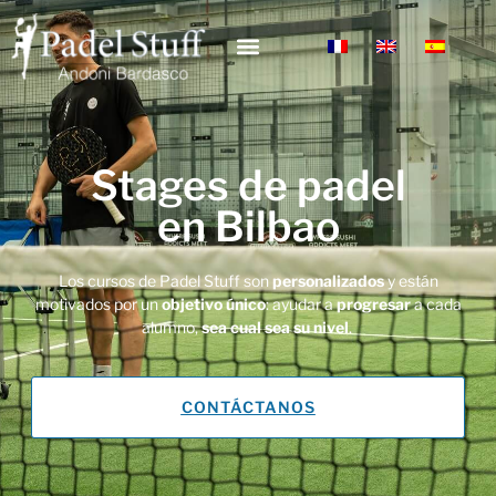
Stages de padel
en Bilbao
Los cursos de Padel Stuff son
personalizados
y están
motivados por un
objetivo único
: ayudar a
progresar
a cada
alumno,
sea cual sea su nivel
.
CONTÁCTANOS