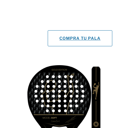
nuestro Head Coach. Esta goma es más exigente,
y tiene un punto dulce más exigente. Pero si
dominas el golpeo, las sensaciones ofrecidas por
esta pala serán óptimas.
525€
COMPRA TU PALA