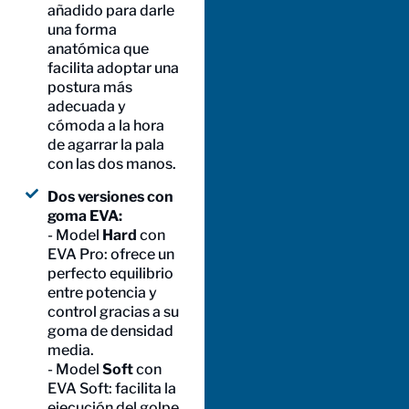
añadido para darle
una forma
anatómica que
facilita adoptar una
postura más
adecuada y
cómoda a la hora
de agarrar la pala
con las dos manos.
Dos versiones con
goma EVA:
- Model
Hard
con
EVA Pro: ofrece un
perfecto equilibrio
entre potencia y
control gracias a su
goma de densidad
media.
- Model
Soft
con
EVA Soft: facilita la
ejecución del golpe