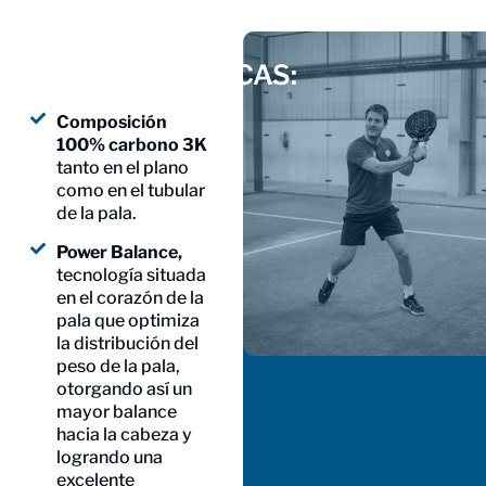
CARACTERÍSTICAS:
Composición
100% carbono 3K
tanto en el plano
como en el tubular
de la pala.
Power Balance,
tecnología situada
en el corazón de la
pala que optimiza
la distribución del
peso de la pala,
otorgando así un
mayor balance
hacia la cabeza y
logrando una
excelente