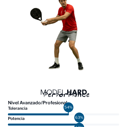
MODEL
HARD
Performance
Nivel Avanzado/Profesional
80
%
Tolerancia
95
%
Potencia