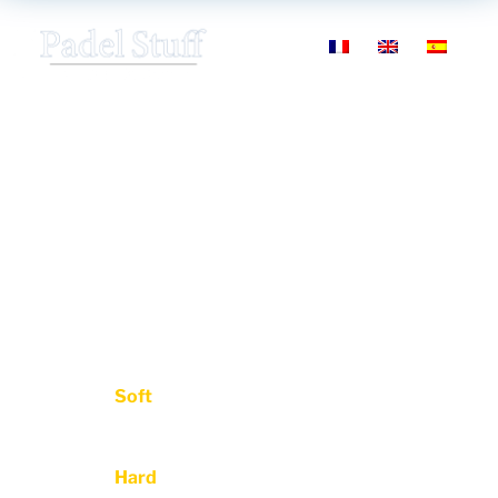
Nuestra Pala
En Padel Stuff queremos simplificar la difícil tarea de
elegir una pala.
Para ello, hemos elegido un molde universal, con un
balance muy equilibrado, que se adapta a todo tipo
de usuarios.
Además, la hemos fabricado en dos versiones:
Model
Soft
: con goma EVA Soft, que aumenta el
punto dulce y mejora las sensaciones cuando el
golpeo no es óptimo.
Model
Hard
: con goma EVA Pro, la elección de