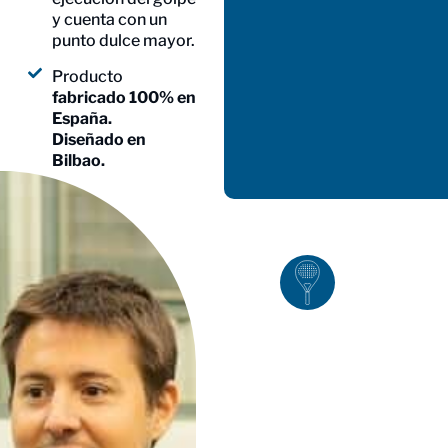
y cuenta con un
punto dulce mayor.
Producto
fabricado 100% en
España.
Diseñado en
Bilbao.
Diseño
exclusivo
Una pala
diferente,
creada para
satisfacer
las
necesidades
de nuestros