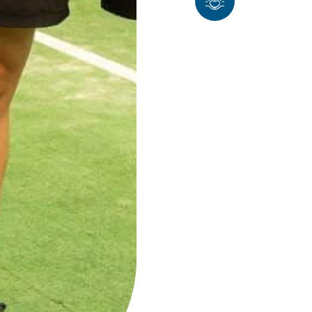
del Padel
Este
proyecto
no es solo
nuestro,
durante
este
tiempo
hemos
escuchado
a todos los
jugadores
que nos
han
visitado, y
cada uno
de ellos ha
aportado
su granito
de arena
para